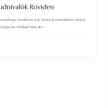
udnivalók Röviden
olatban rendkívül sok téves közhiedelem terjed.
atja be, mellyel nem árt..