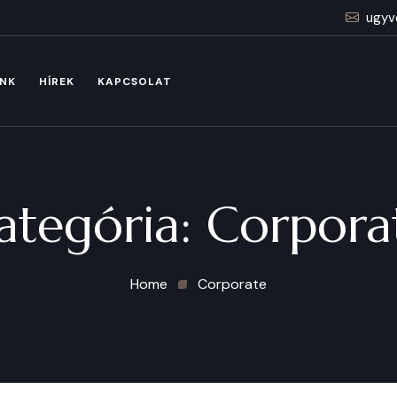
ugyv
INK
HÍREK
KAPCSOLAT
ategória:
Corpora
Home
Corporate