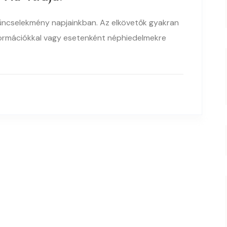
bűncselekmény napjainkban. Az elkövetők gyakran
formációkkal vagy esetenként néphiedelmekre