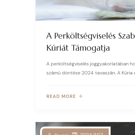
A Perköltségviselés Szab
Kúriát Támogatja
A perköltségviselés joggyakorlatában hoz
számú döntése 2024 tavaszán. A Kúria a
READ MORE
2024.11.07.